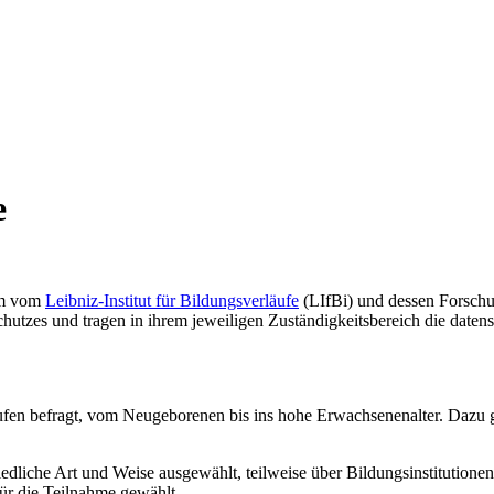
e
am vom
Leibniz-Institut für Bildungsverläufe
(LIfBi) und dessen Forschu
hutzes und tragen in ihrem jeweiligen Zuständigkeitsbereich die daten
ufen befragt, vom Neugeborenen bis ins hohe Erwachsenenalter. Dazu 
edliche Art und Weise ausgewählt, teilweise über Bildungsinstitutione
ür die Teilnahme gewählt.