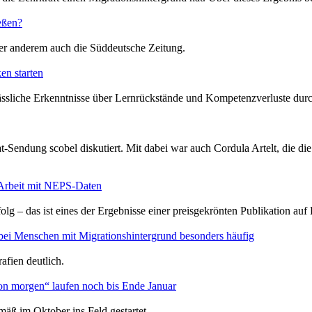
eßen?
r anderem auch die Süddeutsche Zeitung.
en starten
ässliche Erkenntnisse über Lernrückstände und Kompetenzverluste durc
Sendung scobel diskutiert. Mit dabei war auch Cordula Artelt, die die 
 Arbeit mit NEPS-Daten
olg – das ist eines der Ergebnisse einer preisgekrönten Publikation a
bei Menschen mit Migrationshintergrund besonders häufig
afien deutlich.
on morgen“ laufen noch bis Ende Januar
äß im Oktober ins Feld gestartet.