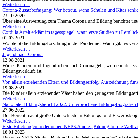
Weiterlesen ...
Corona-Zusatzbefragung: Wer betreut, wenn Schulen und Kitas schli
23.10.2020
Über eine Auswertung zum Thema Corona und Bildung berichtet unte
Weiterlesen ...
Cordula Artelt erklärt im tagesspiegel, wann erste Studien zu Lernlück
01.03.2021
Wo bleibt die Bildungsforschung in der Pandemie? Wann gibt es verl
Weiterlesen ...
Jugend nach Corona
12.08.2021
Wie es Kindern und Jugendlichen nach Corona geht, wurde in der 3sat-
Bildungsverläufe ist.
Weiterlesen ...
Von allein erziehenden Eltern und Bildungserfolg: Auszeichnung für
19.08.2021
Die Kinder allein erziehender Väter haben den geringsten Bildungserf
Weiterlesen ...
Nationaler Bildungsbericht 2022: Unterbrochene Bildungsbiografien 
27.06.2022
Der Bericht macht große Unterschiede in Bildungs- und Erwerbsbiogr
Weiterlesen ...
Erste Erhebungen in der neuen NEPS-Studie „Bildung für die Welt v
18.01.2023
Die neue NEPS-Studie „Bildung für die Welt von morgen“ ist plangem