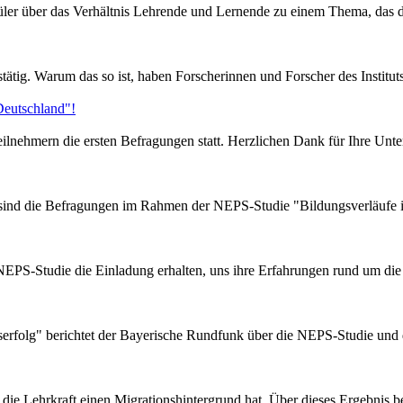
r über das Verhältnis Lehrende und Lernende zu einem Thema, das die 
stätig. Warum das so ist, haben Forscherinnen und Forscher des Instit
Deutschland"!
ilnehmern die ersten Befragungen statt. Herzlichen Dank für Ihre Unte
sind die Befragungen im Rahmen der NEPS-Studie "Bildungsverläufe 
NEPS-Studie die Einladung erhalten, uns ihre Erfahrungen rund um di
gserfolg" berichtet der Bayerische Rundfunk über die NEPS-Studie und d
die Lehrkraft einen Migrationshintergrund hat. Über dieses Ergebnis be