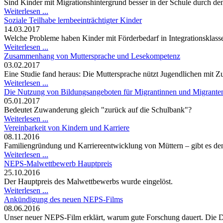
Sind Kinder mit Migrationshintergrund besser in der Schule durch den
Weiterlesen ...
Soziale Teilhabe lernbeeinträchtigter Kinder
14.03.2017
Welche Probleme haben Kinder mit Förderbedarf in Integrationsklas
Weiterlesen ...
Zusammenhang von Muttersprache und Lesekompetenz
03.02.2017
Eine Studie fand heraus: Die Muttersprache nützt Jugendlichen mit
Weiterlesen ...
Die Nutzung von Bildungsangeboten für Migrantinnen und Migrante
05.01.2017
Bedeutet Zuwanderung gleich "zurück auf die Schulbank"?
Weiterlesen ...
Vereinbarkeit von Kindern und Karriere
08.11.2016
Familiengründung und Karriereentwicklung von Müttern – gibt es den
Weiterlesen ...
NEPS-Malwettbewerb Hauptpreis
25.10.2016
Der Hauptpreis des Malwettbewerbs wurde eingelöst.
Weiterlesen ...
Ankündigung des neuen NEPS-Films
08.06.2016
Unser neuer NEPS-Film erklärt, warum gute Forschung dauert. Die Dr