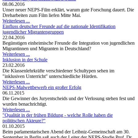
08.06.2016
Unser neuer NEPS-Film erklärt, warum gute Forschung dauert. Die
Dreharbeiten zum Film liefen Mitte Mai.
Weiterlesen ...
Einfluss deutscher Freunde auf die nationale Identifikation
jugendlicher Migrantengruppen
22.04.2016
Begünstigen einheimische Freunde die Integration von jugendlichen
Migrantinnen und Migranten in Deutschland?
Weiterlesen ...
Inklusion in der Schule
23.02.2016
Die Klassenlehrkräfte verschiedener Schultypen sehen im
"inklusiven Unterricht" unterschiedliche Hürden.
Weiterlesen ...
NEPS-Malwettbewerb ein großer Erfolg
06.11.2015
Die Gewinner des Juryentscheids und der Verlosung stehen fest und
wurden benachrichtigt.
Weiterlesen ...
"Qualität in der frühen Bildung - welche Rolle haben die
polititschen Akteure?"
01.10.2015
Beim parlamentarischen Abend der Leibniz-Gemeinschaft am 30.
September in Berlin saß auch der Leiter der NEPS-Studie Prof. Dr.