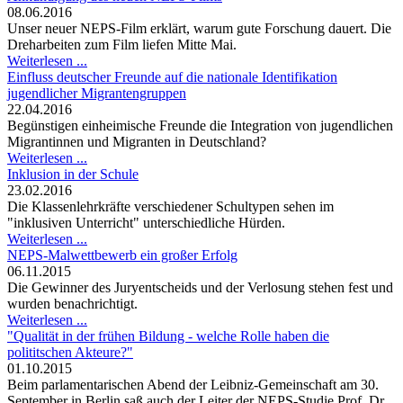
08.06.2016
Unser neuer NEPS-Film erklärt, warum gute Forschung dauert. Die
Dreharbeiten zum Film liefen Mitte Mai.
Weiterlesen ...
Einfluss deutscher Freunde auf die nationale Identifikation
jugendlicher Migrantengruppen
22.04.2016
Begünstigen einheimische Freunde die Integration von jugendlichen
Migrantinnen und Migranten in Deutschland?
Weiterlesen ...
Inklusion in der Schule
23.02.2016
Die Klassenlehrkräfte verschiedener Schultypen sehen im
"inklusiven Unterricht" unterschiedliche Hürden.
Weiterlesen ...
NEPS-Malwettbewerb ein großer Erfolg
06.11.2015
Die Gewinner des Juryentscheids und der Verlosung stehen fest und
wurden benachrichtigt.
Weiterlesen ...
"Qualität in der frühen Bildung - welche Rolle haben die
polititschen Akteure?"
01.10.2015
Beim parlamentarischen Abend der Leibniz-Gemeinschaft am 30.
September in Berlin saß auch der Leiter der NEPS-Studie Prof. Dr.